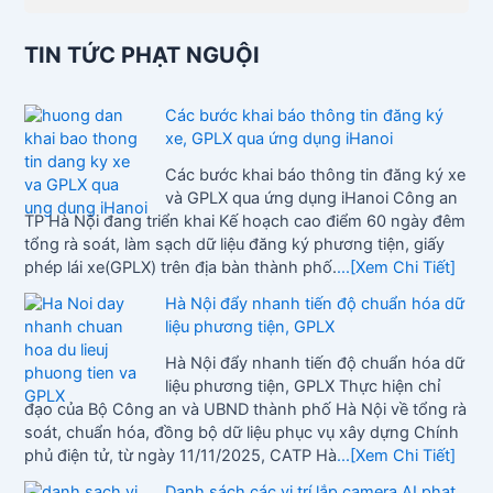
TIN TỨC PHẠT NGUỘI
Các bước khai báo thông tin đăng ký
xe, GPLX qua ứng dụng iHanoi
Các bước khai báo thông tin đăng ký xe
và GPLX qua ứng dụng iHanoi Công an
TP Hà Nội đang triển khai Kế hoạch cao điểm 60 ngày đêm
tổng rà soát, làm sạch dữ liệu đăng ký phương tiện, giấy
phép lái xe(GPLX) trên địa bàn thành phố.
...[Xem Chi Tiết]
Hà Nội đẩy nhanh tiến độ chuẩn hóa dữ
liệu phương tiện, GPLX
Hà Nội đẩy nhanh tiến độ chuẩn hóa dữ
liệu phương tiện, GPLX Thực hiện chỉ
đạo của Bộ Công an và UBND thành phố Hà Nội về tổng rà
soát, chuẩn hóa, đồng bộ dữ liệu phục vụ xây dựng Chính
phủ điện tử, từ ngày 11/11/2025, CATP Hà
...[Xem Chi Tiết]
Danh sách các vị trí lắp camera AI phạt