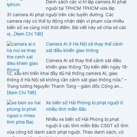
Danh sách các vị trí lắp camera AI phạt
nguội tại TPHCM TPHCM vừa lắp
31 camera AI phạt nguội trên các tuyến đường. Các
camera này có thể tự động nhận diện vi phạm của nhiều
biển số xe cùng một thời điểm. Bài viết này sẽ chia sẻ các
vị
...[Xem Chi Tiết]
Camera AI ở Hà Nội sẽ thay thế cảnh
sát điều khiển giao thông
Camera AI sẽ thay thế cảnh sát điều
khiển giao thông “Dự kiến đến ngày 18-
12, sau khi triển khai đầy đủ hệ thống camera AI, giao
thông ở Hà Nội sẽ không cần cảnh sát giao thông nữa.” –
Trung tướng Nguyễn Thanh Tùng – giám đốc Công an
...
[Xem Chi Tiết]
Xe biển số Hải Phòng bị phạt nguội ở
nhiều tỉnh miền Bắc
Nhiều xe biển số Hải Phòng bị phạt
nguội ở các tỉnh miền Bắc CSGT số tỉnh
vừa công bố danh sách phạt nguội. Theo danh sách, có