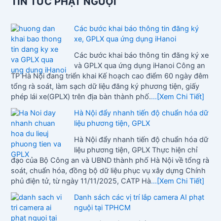
TIN TỨC PHẠT NGUỘI
Các bước khai báo thông tin đăng ký
xe, GPLX qua ứng dụng iHanoi
Các bước khai báo thông tin đăng ký xe
và GPLX qua ứng dụng iHanoi Công an
TP Hà Nội đang triển khai Kế hoạch cao điểm 60 ngày đêm
tổng rà soát, làm sạch dữ liệu đăng ký phương tiện, giấy
phép lái xe(GPLX) trên địa bàn thành phố.
...[Xem Chi Tiết]
Hà Nội đẩy nhanh tiến độ chuẩn hóa dữ
liệu phương tiện, GPLX
Hà Nội đẩy nhanh tiến độ chuẩn hóa dữ
liệu phương tiện, GPLX Thực hiện chỉ
đạo của Bộ Công an và UBND thành phố Hà Nội về tổng rà
soát, chuẩn hóa, đồng bộ dữ liệu phục vụ xây dựng Chính
phủ điện tử, từ ngày 11/11/2025, CATP Hà
...[Xem Chi Tiết]
Danh sách các vị trí lắp camera AI phạt
nguội tại TPHCM