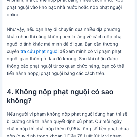
vi phạm, mà có thể nộp phạt bằng nhiều cách như: Nộp
phạt nguội vào kho bạc nhà nước hoặc nộp phạt nguội
online.
Như vậy, nếu bạn hay di chuyển qua nhiều địa phương
khác nhau thì cũng không nên lo lắng về cách nộp phạt
nguội ở tỉnh khác mà mình đã đi qua. Bạn cần thường
xuyên
tra cứu phạt nguội
để xem mình có vi phạm phạt
nguội giao thông ở đâu đó không. Sau khi nhận được
thông báo phạt nguội từ cơ quan chức năng, bạn có thể
tiến hành noppj phạt nguội bằng các cách trên.
4. Không nộp phạt nguội có sao
không?
Nếu người vi phạm không nộp phạt nguội đúng hạn thì sẽ
bị cưỡng chế thi hành quyết định xử phạt. Cứ mỗi ngày
chậm nộp thì phải nộp thêm 0,05% tổng số tiền phạt chưa
nộp (quy định trong khoản 1 Điều 78 Luật Xử lý vi phạm