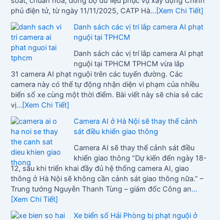
soát, chuẩn hóa, đồng bộ dữ liệu phục vụ xây dựng Chính
phủ điện tử, từ ngày 11/11/2025, CATP Hà
...[Xem Chi Tiết]
Danh sách các vị trí lắp camera AI phạt
nguội tại TPHCM
Danh sách các vị trí lắp camera AI phạt
nguội tại TPHCM TPHCM vừa lắp
31 camera AI phạt nguội trên các tuyến đường. Các
camera này có thể tự động nhận diện vi phạm của nhiều
biển số xe cùng một thời điểm. Bài viết này sẽ chia sẻ các
vị
...[Xem Chi Tiết]
Camera AI ở Hà Nội sẽ thay thế cảnh
sát điều khiển giao thông
Camera AI sẽ thay thế cảnh sát điều
khiển giao thông “Dự kiến đến ngày 18-
12, sau khi triển khai đầy đủ hệ thống camera AI, giao
thông ở Hà Nội sẽ không cần cảnh sát giao thông nữa.” –
Trung tướng Nguyễn Thanh Tùng – giám đốc Công an
...
[Xem Chi Tiết]
Xe biển số Hải Phòng bị phạt nguội ở