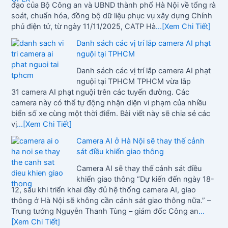
đạo của Bộ Công an và UBND thành phố Hà Nội về tổng rà
soát, chuẩn hóa, đồng bộ dữ liệu phục vụ xây dựng Chính
phủ điện tử, từ ngày 11/11/2025, CATP Hà
...[Xem Chi Tiết]
Danh sách các vị trí lắp camera AI phạt
nguội tại TPHCM
Danh sách các vị trí lắp camera AI phạt
nguội tại TPHCM TPHCM vừa lắp
31 camera AI phạt nguội trên các tuyến đường. Các
camera này có thể tự động nhận diện vi phạm của nhiều
biển số xe cùng một thời điểm. Bài viết này sẽ chia sẻ các
vị
...[Xem Chi Tiết]
Camera AI ở Hà Nội sẽ thay thế cảnh
sát điều khiển giao thông
Camera AI sẽ thay thế cảnh sát điều
khiển giao thông “Dự kiến đến ngày 18-
12, sau khi triển khai đầy đủ hệ thống camera AI, giao
thông ở Hà Nội sẽ không cần cảnh sát giao thông nữa.” –
Trung tướng Nguyễn Thanh Tùng – giám đốc Công an
...
[Xem Chi Tiết]