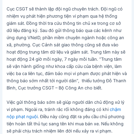
Cục CSGT sẽ thành lập đội ngũ chuyên trách. Đội ngũ có
nhiệm vụ phát hiện phương tiện vi phạm qua hệ thống
giám sát. Đồng thời tra cứu thông tin chủ xe trong cơ sở
dữ liệu đăng ký. Sau đó gửi thông báo qua các kênh như
ứng dụng VNeID, phần mềm chuyên ngành hoặc công an
xã, phường. Cục Cảnh sát giao thông cũng sẽ đưa vào
hoạt động trung tâm dữ liệu và giám sát. Trung tâm này sẽ
hoạt động 24 giờ mỗi ngày, 7 ngày mỗi tuần. “Trung tâm
sẽ vận hành giống như khoa cấp cứu của bệnh viện, làm
việc ba ca liên tục, đảm bảo mọi vi phạm được phát hiện và
thông báo sớm nhất tới người dân”, thiếu tướng Đỗ Thanh
Bình, Cục trưởng CSGT – Bộ Công An cho biết.
Việc gửi thông báo sớm sẽ giúp người dân chủ động xử lý
vi phạm. Ngoài ra, tránh rắc rối không đáng có khi
chậm
nộp phạt nguội
. Điều này cũng đặt ra yêu cầu chủ phương
tiện hoàn tất thủ tục sang tên khi mua bán xe. Nếu không
sẽ phải chịu trách nhiệm liên đới nếu xảy ra vi phạm.