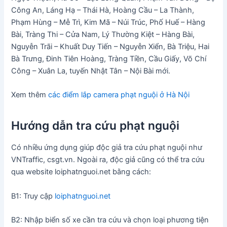
Công An, Láng Hạ – Thái Hà, Hoàng Cầu – La Thành,
Phạm Hùng – Mễ Trì, Kim Mã – Núi Trúc, Phố Huế – Hàng
Bài, Tràng Thi – Cửa Nam, Lý Thường Kiệt – Hàng Bài,
Nguyễn Trãi – Khuất Duy Tiến – Nguyễn Xiển, Bà Triệu, Hai
Bà Trưng, Đinh Tiên Hoàng, Tràng Tiền, Cầu Giấy, Võ Chí
Công – Xuân La, tuyến Nhật Tân – Nội Bài mới.
Xem thêm
các điểm lắp camera phạt nguội ở Hà Nội
Hướng dẫn tra cứu phạt nguội
Có nhiều ứng dụng giúp độc giả tra cứu phạt nguội như
VNTraffic, csgt.vn. Ngoài ra, độc giả cũng có thể tra cứu
qua website loiphatnguoi.net bằng cách:
B1: Truy cập
loiphatnguoi.net
B2: Nhập biển số xe cần tra cứu và chọn loại phương tiện