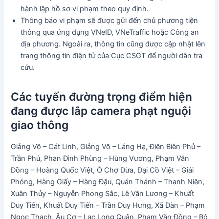
hành lập hồ sơ vi phạm theo quy định.
Thông báo vi phạm sẽ được gửi đến chủ phương tiện
thông qua ứng dụng VNeID, VNeTraffic hoặc Công an
địa phương. Ngoài ra, thông tin cũng được cập nhật lên
trang thông tin điện tử của Cục CSGT để người dân tra
cứu.
Các tuyến đường trọng điểm hiện
đang được lắp camera phạt nguội
giao thông
Giảng Võ – Cát Linh, Giảng Võ – Láng Hạ, Điện Biên Phủ –
Trần Phú, Phan Đình Phùng – Hùng Vương, Phạm Văn
Đồng – Hoàng Quốc Việt, Ô Chợ Dừa, Đại Cồ Việt – Giải
Phóng, Hàng Giấy – Hàng Đậu, Quán Thánh – Thanh Niên,
Xuân Thủy – Nguyễn Phong Sắc, Lê Văn Lương – Khuất
Duy Tiến, Khuất Duy Tiến – Trần Duy Hưng, Xã Đàn – Phạm
Ngọc Thạch, Âu Cơ – Lạc Long Quân, Phạm Văn Đồng – Bộ