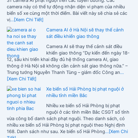
31 camera AI phạt nguội trên các tuyến đường. Các
camera này có thể tự động nhận diện vi phạm của nhiều
biển số xe cùng một thời điểm. Bài viết này sẽ chia sẻ các
vị
...[Xem Chi Tiết]
Camera AI ở Hà Nội sẽ thay thế cảnh
sát điều khiển giao thông
Camera AI sẽ thay thế cảnh sát điều
khiển giao thông “Dự kiến đến ngày 18-
12, sau khi triển khai đầy đủ hệ thống camera AI, giao
thông ở Hà Nội sẽ không cần cảnh sát giao thông nữa.” –
Trung tướng Nguyễn Thanh Tùng – giám đốc Công an
...
[Xem Chi Tiết]
Xe biển số Hải Phòng bị phạt nguội ở
nhiều tỉnh miền Bắc
Nhiều xe biển số Hải Phòng bị phạt
nguội ở các tỉnh miền Bắc CSGT số tỉnh
vừa công bố danh sách phạt nguội. Theo danh sách, có
nhiều xe biển số Hải Phòng bị phạt nguội theo Nghị định
168. Danh sách như sau. Xe biển số Hải Phòng
...[Xem Chi