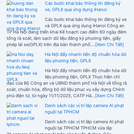
Các bước khai báo thông tin đăng ký
xe, GPLX qua ứng dụng iHanoi
Các bước khai báo thông tin đăng ký xe
và GPLX qua ứng dụng iHanoi Công an
TP Hà Nội đang triển khai Kế hoạch cao điểm 60 ngày đêm
tổng rà soát, làm sạch dữ liệu đăng ký phương tiện, giấy
phép lái xe(GPLX) trên địa bàn thành phố.
...[Xem Chi Tiết]
Hà Nội đẩy nhanh tiến độ chuẩn hóa dữ
liệu phương tiện, GPLX
Hà Nội đẩy nhanh tiến độ chuẩn hóa dữ
liệu phương tiện, GPLX Thực hiện chỉ
đạo của Bộ Công an và UBND thành phố Hà Nội về tổng rà
soát, chuẩn hóa, đồng bộ dữ liệu phục vụ xây dựng Chính
phủ điện tử, từ ngày 11/11/2025, CATP Hà
...[Xem Chi Tiết]
Danh sách các vị trí lắp camera AI phạt
nguội tại TPHCM
Danh sách các vị trí lắp camera AI phạt
nguội tại TPHCM TPHCM vừa lắp