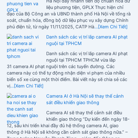
Hà Nội đẩy nhanh tiến độ chuẩn hóa dữ
liệu phương tiện, GPLX Thực hiện chỉ
đạo của Bộ Công an và UBND thành phố Hà Nội về tổng rà
soát, chuẩn hóa, đồng bộ dữ liệu phục vụ xây dựng Chính
phủ điện tử, từ ngày 11/11/2025, CATP Hà
...[Xem Chi Tiết]
Danh sách các vị trí lắp camera AI phạt
nguội tại TPHCM
Danh sách các vị trí lắp camera AI phạt
nguội tại TPHCM TPHCM vừa lắp
31 camera AI phạt nguội trên các tuyến đường. Các
camera này có thể tự động nhận diện vi phạm của nhiều
biển số xe cùng một thời điểm. Bài viết này sẽ chia sẻ các
vị
...[Xem Chi Tiết]
Camera AI ở Hà Nội sẽ thay thế cảnh
sát điều khiển giao thông
Camera AI sẽ thay thế cảnh sát điều
khiển giao thông “Dự kiến đến ngày 18-
12, sau khi triển khai đầy đủ hệ thống camera AI, giao
thông ở Hà Nội sẽ không cần cảnh sát giao thông nữa.” –