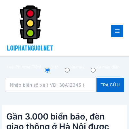
Skip
Post
Main
to
navigation
Men
content
Loại Phương Tiện1
Ô tô
Xe máy
Xe máy điện
TRA CỨU
Gần 3.000 biển báo, đèn
giao thông ở Hà Nội được