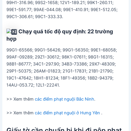
99H1-316.96; 99S2-1658; 12V1-189.21; 99K1-260.11;
99E1-591.77; 99AE-044.08; 99E1-410.91; 99E1-512.05;
99C1-306.61; 99C1-333.33.
Chạy quá tốc độ quy định: 22 trường
hợp
99G1-65566; 99G1-56426; 99G1-56350; 99E1-68058;
99AF-09289; 29Z1-30612; 98K1-07611; 98G1-16315;
98B1-86777; 34C1-297.90; 34B3-73386; 29X7-48309;
29P1-50375; 26AM-01823; 21G1-17831; 21B1-21790;
19C1-47642; 18H1-81234; 18F1-49356; 18B2-94379;
14AU-053.72; 12L1-22241.
>> Xem thêm
các điểm phạt nguội Bắc Ninh
.
>> Xem thêm
các điểm phạt nguội ở Hưng Yên
.
Giấy tờ cần chuẩn bị khi đi nộp phạt