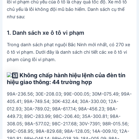
lỗi vi phạm chủ yếu của ô tô là chạy quá tốc độ. Xe mô tô
chủ yếu là lỗi không đội mũ bảo hiểm. Danh sách cụ thể
như sau:
1. Danh sách xe ô tô vi phạm
Trong danh sách phạt nguội Bắc Ninh mới nhất, có 270 xe
ô tô vi phạm. Dưới đây là danh sách chi tiết các xe ô tô vi
phạm cùng lỗi vi phạm.
Không chấp hành hiệu lệnh của đèn tín
hiệu giao thông: 44 trường hợp
99A-236.56; 30E-208.03; 99E-000.05; 30M-075.49; 99A-
405.41; 99A-749.54; 30K-432.44; 30A-330.00; 12A-
012.93; 30A-789.02; 98A-617.14; 98A-456.23; 98A-
449.73; 89C-283.99; 98C-206.40; 35A-300.81; 98A-
308.05; 98A-577.02; 98C-217.68; 30V-7391; 98R-015.56;
99C-058.95; 98A-829.68; 98A-128.05; 14A-009.10; 12A-
280.81; 98H-046.14; 98H-038.39; 18A-005.09; 98A-