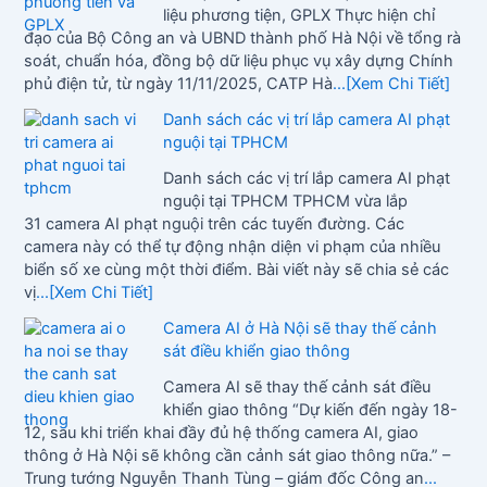
liệu phương tiện, GPLX Thực hiện chỉ
đạo của Bộ Công an và UBND thành phố Hà Nội về tổng rà
soát, chuẩn hóa, đồng bộ dữ liệu phục vụ xây dựng Chính
phủ điện tử, từ ngày 11/11/2025, CATP Hà
...[Xem Chi Tiết]
Danh sách các vị trí lắp camera AI phạt
nguội tại TPHCM
Danh sách các vị trí lắp camera AI phạt
nguội tại TPHCM TPHCM vừa lắp
31 camera AI phạt nguội trên các tuyến đường. Các
camera này có thể tự động nhận diện vi phạm của nhiều
biển số xe cùng một thời điểm. Bài viết này sẽ chia sẻ các
vị
...[Xem Chi Tiết]
Camera AI ở Hà Nội sẽ thay thế cảnh
sát điều khiển giao thông
Camera AI sẽ thay thế cảnh sát điều
khiển giao thông “Dự kiến đến ngày 18-
12, sau khi triển khai đầy đủ hệ thống camera AI, giao
thông ở Hà Nội sẽ không cần cảnh sát giao thông nữa.” –
Trung tướng Nguyễn Thanh Tùng – giám đốc Công an
...