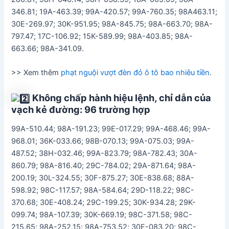
346.81; 19A-463.39; 99A-420.57; 99A-760.35; 98A463.11;
30E-269.97; 30K-951.95; 98A-845.75; 98A-663.70; 98A-
797.47; 17C-106.92; 15K-589.99; 98A-403.85; 98A-
663.66; 98A-341.09.
>> Xem thêm
phạt nguội vượt đèn đỏ ô tô bao nhiêu tiền
.
Không chấp hành hiệu lệnh, chỉ dẫn của
vạch kẻ đường: 96 trường hợp
99A-510.44; 98A-191.23; 99E-017.29; 99A-468.46; 99A-
968.01; 36K-033.66; 98B-070.13; 99A-075.03; 99A-
487.52; 38H-032.46; 99A-823.79; 98A-782.43; 30A-
860.79; 98A-816.40; 29C-784.02; 29A-871.64; 98A-
200.19; 30L-324.55; 30F-875.27; 30E-838.68; 88A-
598.92; 98C-117.57; 98A-584.64; 29D-118.22; 98C-
370.68; 30E-408.24; 29C-199.25; 30K-934.28; 29K-
099.74; 98A-107.39; 30K-669.19; 98C-371.58; 98C-
215.65; 98A-252.15; 98A-753.52; 30E-083.20; 98C-