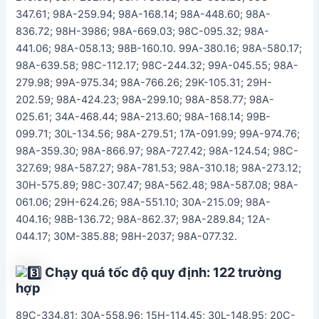
347.61; 98A-259.94; 98A-168.14; 98A-448.60; 98A-
836.72; 98H-3986; 98A-669.03; 98C-095.32; 98A-
441.06; 98A-058.13; 98B-160.10. 99A-380.16; 98A-580.17;
98A-639.58; 98C-112.17; 98C-244.32; 99A-045.55; 98A-
279.98; 99A-975.34; 98A-766.26; 29K-105.31; 29H-
202.59; 98A-424.23; 98A-299.10; 98A-858.77; 98A-
025.61; 34A-468.44; 98A-213.60; 98A-168.14; 99B-
099.71; 30L-134.56; 98A-279.51; 17A-091.99; 99A-974.76;
98A-359.30; 98A-866.97; 98A-727.42; 98A-124.54; 98C-
327.69; 98A-587.27; 98A-781.53; 98A-310.18; 98A-273.12;
30H-575.89; 98C-307.47; 98A-562.48; 98A-587.08; 98A-
061.06; 29H-624.26; 98A-551.10; 30A-215.09; 98A-
404.16; 98B-136.72; 98A-862.37; 98A-289.84; 12A-
044.17; 30M-385.88; 98H-2037; 98A-077.32.
Chạy quá tốc độ quy định: 122 trường
hợp
89C-334.81; 30A-558.96; 15H-114.45; 30L-148.95; 20C-