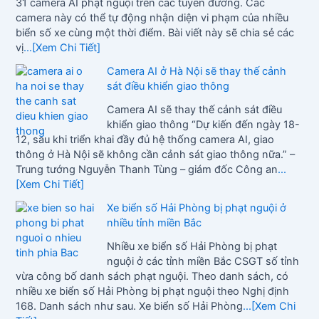
31 camera AI phạt nguội trên các tuyến đường. Các
camera này có thể tự động nhận diện vi phạm của nhiều
biển số xe cùng một thời điểm. Bài viết này sẽ chia sẻ các
vị
...[Xem Chi Tiết]
Camera AI ở Hà Nội sẽ thay thế cảnh
sát điều khiển giao thông
Camera AI sẽ thay thế cảnh sát điều
khiển giao thông “Dự kiến đến ngày 18-
12, sau khi triển khai đầy đủ hệ thống camera AI, giao
thông ở Hà Nội sẽ không cần cảnh sát giao thông nữa.” –
Trung tướng Nguyễn Thanh Tùng – giám đốc Công an
...
[Xem Chi Tiết]
Xe biển số Hải Phòng bị phạt nguội ở
nhiều tỉnh miền Bắc
Nhiều xe biển số Hải Phòng bị phạt
nguội ở các tỉnh miền Bắc CSGT số tỉnh
vừa công bố danh sách phạt nguội. Theo danh sách, có
nhiều xe biển số Hải Phòng bị phạt nguội theo Nghị định
168. Danh sách như sau. Xe biển số Hải Phòng
...[Xem Chi