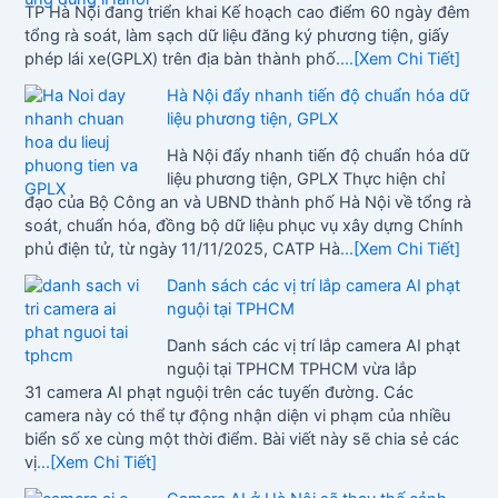
TP Hà Nội đang triển khai Kế hoạch cao điểm 60 ngày đêm
tổng rà soát, làm sạch dữ liệu đăng ký phương tiện, giấy
phép lái xe(GPLX) trên địa bàn thành phố.
...[Xem Chi Tiết]
Hà Nội đẩy nhanh tiến độ chuẩn hóa dữ
liệu phương tiện, GPLX
Hà Nội đẩy nhanh tiến độ chuẩn hóa dữ
liệu phương tiện, GPLX Thực hiện chỉ
đạo của Bộ Công an và UBND thành phố Hà Nội về tổng rà
soát, chuẩn hóa, đồng bộ dữ liệu phục vụ xây dựng Chính
phủ điện tử, từ ngày 11/11/2025, CATP Hà
...[Xem Chi Tiết]
Danh sách các vị trí lắp camera AI phạt
nguội tại TPHCM
Danh sách các vị trí lắp camera AI phạt
nguội tại TPHCM TPHCM vừa lắp
31 camera AI phạt nguội trên các tuyến đường. Các
camera này có thể tự động nhận diện vi phạm của nhiều
biển số xe cùng một thời điểm. Bài viết này sẽ chia sẻ các
vị
...[Xem Chi Tiết]